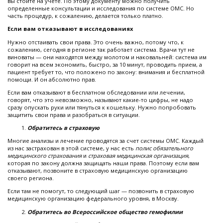
вы стоите на учете. По этому документу можно получить
определенные консультации и исследования по системе ОМС. Но
часть процедур, к сожалению, делается только платно.
Если вам отказывают в исследованиях
Нужно отстаивать свои права. Это очень важно, потому что, к
сожалению, сегодня в регионе так работает система. Врачи тут не
виноваты — они находятся между молотом и наковальней: система им
говорит на всем экономить, быстро, за 10 минут, проводить прием, а
пациент требует то, что положено по закону: внимания и бесплатной
помощи. И он абсолютно прав.
Если вам отказывают в бесплатном обследовании или лечении,
говорят, что это невозможно, называют какие-то цифры, не надо
сразу опускать руки или тянуться к кошельку. Нужно попробовать
защитить свои права и разобраться в ситуации.
Обратитесь в страховую
Многие анализы и лечение проводятся за счет системы ОМС. Каждый
из нас застрахован в этой системе, у нас есть
полис обязательного
медицинского страхования
и
страховая медицинская организация
,
которая по закону должна защищать наши права. Поэтому если вам
отказывают, позвоните в страховую медицинскую организацию
своего региона.
Если там не помогут, то следующий шаг — позвонить в страховую
медицинскую организацию федерального уровня, в Москву.
Обратитесь во Всероссийское общество гемофилии