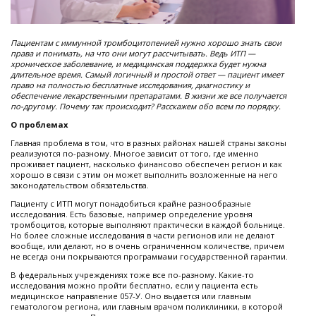
Пациентам с иммунной тромбоцитопенией нужно хорошо знать свои
права и понимать, на что они могут рассчитывать. Ведь ИТП —
хроническое заболевание, и медицинская поддержка будет нужна
длительное время. Самый логичный и простой ответ — пациент имеет
право на полностью бесплатные исследования, диагностику и
обеспечение лекарственными препаратами. В жизни же все получается
по-другому. Почему так происходит? Расскажем обо всем по порядку.
О проблемах
Главная проблема в том, что в разных районах нашей страны законы
реализуются по-разному. Многое зависит от того, где именно
проживает пациент, насколько финансово обеспечен регион и как
хорошо в связи с этим он может выполнить возложенные на него
законодательством обязательства.
Пациенту с ИТП могут понадобиться крайне разнообразные
исследования. Есть базовые, например определение уровня
тромбоцитов, которые выполняют практически в каждой больнице.
Но более сложные исследования в части регионов или не делают
вообще, или делают, но в очень ограниченном количестве, причем
не всегда они покрываются программами государственной гарантии.
В федеральных учреждениях тоже все по-разному. Какие-то
исследования можно пройти бесплатно, если у пациента есть
медицинское направление 057-У. Оно выдается или главным
гематологом региона, или главным врачом поликлиники, в которой