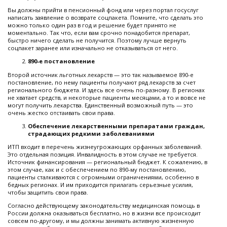
Вы должны прийти в пенсионный фонд или через портал госуслуг
написать заявление о возврате соцпакета. Помните, что сделать это
можно только один раз в год и решение будет принято не
моментально. Так что, если вам срочно понадобится препарат,
быстро ничего сделать не получится. Поэтому лучше вернуть
соцпакет заранее или изначально не отказываться от него.
890-е постановление
Второй источник льготных лекарств — это так называемое 890-е
постановление, по нему пациенты получают ряд лекарств за счет
регионального бюджета. И здесь все очень по-разному. В регионах
не хватает средств, и некоторые пациенты месяцами, а то и вовсе не
могут получить лекарства. Единственный возможный путь — это
очень жестко отстаивать свои права.
Обеспечение лекарственными препаратами граждан,
страдающих редкими заболеваниями
ИТП входит в перечень жизнеугрожающих орфанных заболеваний.
Это отдельная позиция. Инвалидность в этом случае не требуется.
Источник финансирования — региональный бюджет. К сожалению, в
этом случае, как и с обеспечением по 890-му постановлению,
пациенты сталкиваются с огромными ограничениями, особенно в
бедных регионах. И им приходится прилагать серьезные усилия,
чтобы защитить свои права.
Согласно действующему законодательству медицинская помощь в
России должна оказываться бесплатно, но в жизни все происходит
совсем по-другому, и мы должны занимать активную жизненную