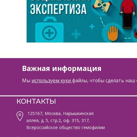
Важная информация
Мы
используем куки
файлы, чтобы сделать наш 
КОНТАКТЫ
125167, Москва, Нарышкинская
аллея, д. 5, стр.2, оф. 315, 317,
Всероссийское общество гемофилии