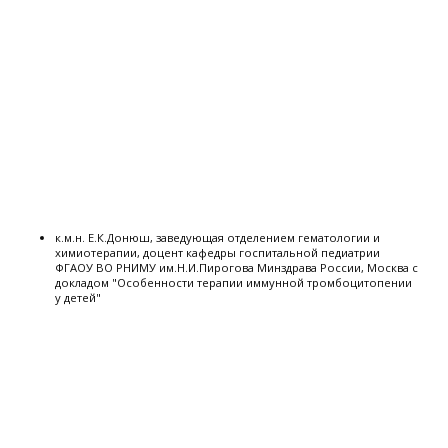
к.м.н. Е.К.Донюш, заведующая отделением гематологии и
химиотерапии, доцент кафедры госпитальной педиатрии
ФГАОУ ВО РНИМУ им.Н.И.Пирогова Минздрава России, Москва с
докладом "Особенности терапии иммунной тромбоцитопении
у детей"