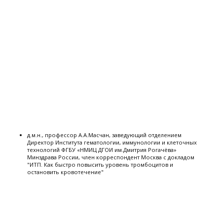
д.м.н., профессор А.А.Масчан, заведующий отделением
Директор Института гематологии, иммунологии и клеточных
технологий ФГБУ «НМИЦ ДГОИ им.Дмитрия Рогачёва»
Минздрава России, член корреспондент Москва с докладом
"ИТП. Как быстро повысить уровень тромбоцитов и
остановить кровотечение"